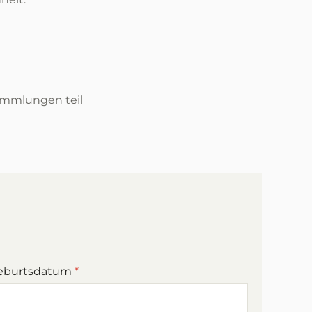
sammlungen teil
eburtsdatum
*