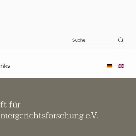
inks
ft für
mergerichtsforschung e.V.