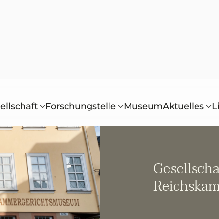
ellschaft
Forschungstelle
Museum
Aktuelles
L
Gesellscha
Reichskam