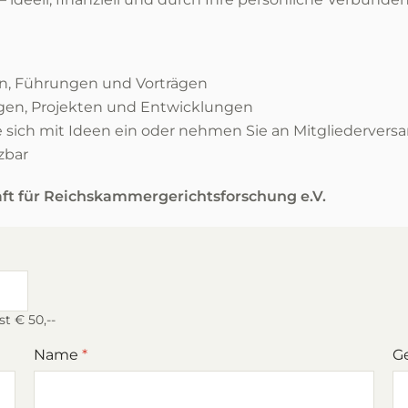
en, Führungen und Vorträgen
gen, Projekten und Entwicklungen
e sich mit Ideen ein oder nehmen Sie an Mitgliederver
zbar
haft für Reichskammergerichtsforschung e.V.
t € 50,--
Name
*
G