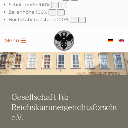
Schriftgröße
100
%
Zeilenhöhe
100
%
Buchstabenabstand
100
%
Menü
Gesellschaft für
Reichskammergerichtsforschun
e.V.