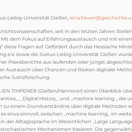
stus-Liebig-Universität Gießen,
lena.frewer@geschichte.u
hichtswissenschaften, seit in den letzten Jahren Stell
 Mit dem Fokus auf Erfahrungsaustausch und mit einem b
“ diese Fragen auf. Gefördert durch das Hessische Minis
g e.V. sowie die Justus-Liebig-Universität Gießen wurde
ner Praxisberichte aus laufenden oder jüngst abgeschl
rter Austausch über Chancen und Risiken digitaler Meth
rische Justizforschung.
IEN TIMPENER (Gießen/Hannover) einen Überblick übe
nities_, _Digital History_ und _machine learning_, die u
n zu einem Grundverständnis über digitale Methoden se
es etwa sinnvoll, zwischen _machine learning_ im weit
 in der Alltagssprache im Wesentlichen _Large Language
uf stochastischen Mechanismen basieren. Die gegenwär