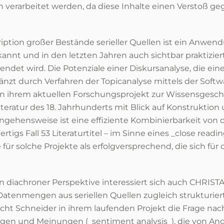
n verarbeitet werden, da diese Inhalte einen Verstoß g
ption großer Bestände serieller Quellen ist ein Anwendu
 und in den letzten Jahren auch sichtbar praktiziert 
wendet wird. Die Potenziale einer Diskursanalyse, die
zt durch Verfahren der Topicanalyse mittels der Softw
 In ihrem aktuellen Forschungsprojekt zur Wissensgesch
teratur des 18. Jahrhunderts mit Blick auf Konstruktio
gehensweise ist eine effiziente Kombinierbarkeit von 
rtigs Fall 53 Literaturtitel – im Sinne eines _close readi
 für solche Projekte als erfolgversprechend, die sich fü
 diachroner Perspektive interessiert sich auch CHRISTA
Datenmengen aus seriellen Quellen zugleich strukturier
ht Schneider in ihrem laufenden Projekt die Frage nac
n und Meinungen (_sentiment analysis_), die von Ange