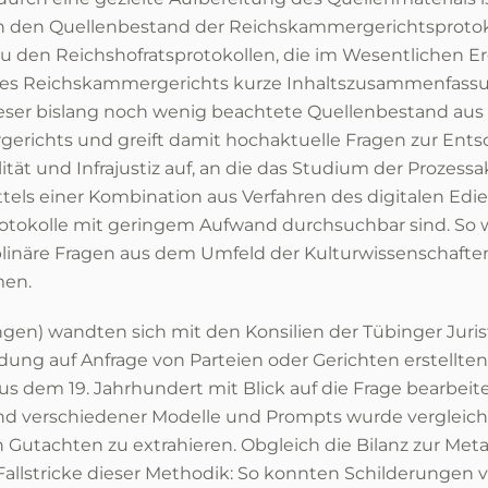
 in den Quellenbestand der Reichskammergerichtsprotok
zu den Reichshofratsprotokollen, die im Wesentlichen Er
te des Reichskammergerichts kurze Inhaltszusammenfass
ieser bislang noch wenig beachtete Quellenbestand aus 
rgerichts und greift damit hochaktuelle Fragen zur Ent
tät und Infrajustiz auf, an die das Studium der Prozessa
els einer Kombination aus Verfahren des digitalen Edie
 Protokolle mit geringem Aufwand durchsuchbar sind. So
plinäre Fragen aus dem Umfeld der Kulturwissenschaften,
men.
) wandten sich mit den Konsilien der Tübinger Jurist
ung auf Anfrage von Parteien oder Gerichten erstellten
e aus dem 19. Jahrhundert mit Blick auf die Frage bearbe
d verschiedener Modelle und Prompts wurde vergleichend
Gutachten zu extrahieren. Obgleich die Bilanz zur Me
Fallstricke dieser Methodik: So konnten Schilderungen vo