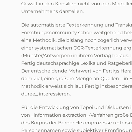
Gewalt in den Konsilien nicht von den Modelle
Unternehmens darstellen.
Die automatisierte Texterkennung und Transkri
Forschungscommunity schon weitgehend bekannt
eine Methodik, die bislang noch zögerlich ver
einer systematischen OCR-Texterkennung ergän
(Münster/Antwerpen) in ihrem Vortrag heraus.
Fertig deutschsprachige Lexika und Ratgeberli
Der entscheidende Mehrwert von Fertigs Heran
dem Ziel, eine größere Menge an Quellen – in Fe
Methodik erweist sich laut Fertig insbesondere
durée_ interessieren.
Für die Entwicklung von Topoi und Diskursen in
von _information extraction_-Verfahren große 
des Korpus der Berner Hexenprozesse untersuc
Personennamen sowie subjektiver Empfindunge