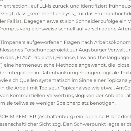
on extraction_ auf LLMs zurück und identifiziert frühneuz
 gezeigt, dass _sentiment analysis_ für das Frühneuhoc
der Fall ist. Dagegen erweist sich Schneider zufolge ein 
 Prompts vergleichsweise schnell auf verschiedene Arten
n Timpeners aufgeworfenen Fragen nach Arbeitsökonom
schlossenes Forschungsprojekt zur Augsburger Verwaltun
 des „FLAG“-Projekts („Finance, Law and the language o
) eine hermeneutische Methode angewandt, die_close_-
 der Integration in Datenbankumgebungen digitale Texte
 wie sich Quellen systematisch im Sinne einer Topicanalys
k in die Arbeit mit Tools zur Topicanalyse wie etwa „Ant
von kommerziellen Verwertungslogiken der Anbieter abh
rn sie teilweise weniger Speicherplatz benötigen.
ACHIM KEMPER (Aschaffenburg) ein, der eine Bilanz der
ssenschaftlicher Sicht zog. Den Schwerpunkt legte er dab