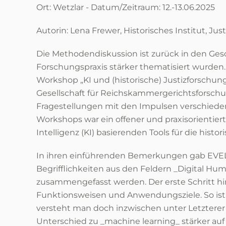
Ort: Wetzlar - Datum/Zeitraum: 12.-13.06.2025
Autorin: Lena Frewer, Historisches Institut, Ju
Die Methodendiskussion ist zurück in den Gesc
Forschungspraxis stärker thematisiert wurden.
Workshop „KI und (historische) Justizforschung
Gesellschaft für Reichskammergerichtsforschun
Fragestellungen mit den Impulsen verschiede
Workshops war ein offener und praxisorientie
Intelligenz (KI) basierenden Tools für die histo
In ihren einführenden Bemerkungen gab EVEL
Begrifflichkeiten aus den Feldern _Digital Huma
zusammengefasst werden. Der erste Schritt hi
Funktionsweisen und Anwendungsziele. So ist 
versteht man doch inzwischen unter Letzterer
Unterschied zu _machine learning_ stärker a