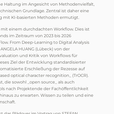
che Haltung im Angesicht von Methodenvielfalt,
chnischen Grundlage. Zentral ist daher eine
 mit KI-basierten Methoden ermutigt.
n mit einem durchdachten Workflow. Dies ist
nds im Zeitraum von 2023 bis 2026
low. From Deep-Learning to Digital Analysis
a“). ANGELA HUANG (Lübeck) von der
valuation und Kritik von Workflows für
eses Ziel der Entwicklung standardisierter
tomatisierte Erschließung der Rezesse auf
sed optical character recognition_ (TrOCR).
st, die sowohl _open source_ als auch
nach Projektende der Fachöffentlichkeit
 hinaus zu erwarten. Wissen zu teilen und eine
nschaft.
ist das Plädoyer im Vortrag von STEFAN