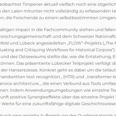
 beobachtet Timpener aktuell vielfach noch eine zögerli
 den Laien mitunter nicht vollständig zu erfassenden te
gen, die Forschende zu einem selbstbestimmten Umgang
haltigen impact in die Fachcommunity stehen und falle
 Forschungsgemeinschaft und dem Schweizer Nationalfo
feld und Lübeck angesiedelten „FLOW“-Projekts („The F
aluating and Critiquing Workflows for Historical Corpor
und des Ostseeraums stellte dar, wie die Entstehung, E
nnen. Das präsentierte Lübecker Teilprojekt verfolgt di
 der Hanserezesse. Konkret geht es dabei um die teilau
handwritten text recognition_ (HTR) und _transformer-ba
ervice architecture_, die einen Verbund aus Tools umfas
en. Indem Anwendungsumgebungen wie einzelne Tools 
kunft positive Synergieeffekte über das einzelne Projekt
 Werte für eine zukunftsfähige digitale Geschichtswisse
durch eine gezielte Aufbereitung des Quellenmaterials 