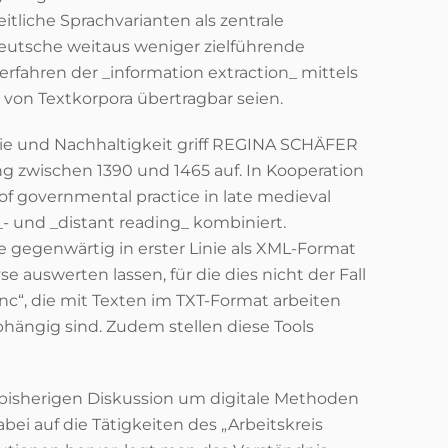
eitliche Sprachvarianten als zentrale
hdeutsche weitaus weniger zielführende
Verfahren der _information extraction_ mittels
 von Textkorpora übertragbar seien.
ie und Nachhaltigkeit griff REGINA SCHÄFER
g zwischen 1390 und 1465 auf. In Kooperation
f governmental practice in late medieval
 und _distant reading_ kombiniert.
 gegenwärtig in erster Linie als XML-Format
e auswerten lassen, für die dies nicht der Fall
Conc“, die mit Texten im TXT-Format arbeiten
ängig sind. Zudem stellen diese Tools
 bisherigen Diskussion um digitale Methoden
ei auf die Tätigkeiten des „Arbeitskreis