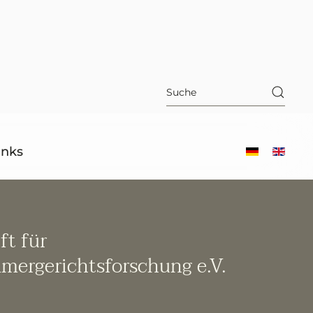
inks
ft für
mergerichtsforschung e.V.