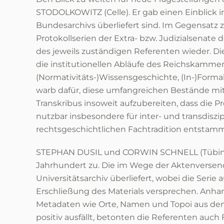
STODOLKOWITZ (Celle). Er gab einen Einblick
Bundesarchivs überliefert sind. Im Gegensatz 
Protokollserien der Extra- bzw. Judizialsena
des jeweils zuständigen Referenten wieder. D
die institutionellen Abläufe des Reichskamme
(Normativitäts-)Wissensgeschichte, (In-)Formali
warb dafür, diese umfangreichen Bestände mitt
Transkribus insoweit aufzubereiten, dass die
nutzbar insbesondere für inter- und transdiszi
rechtsgeschichtlichen Fachtradition entstam
STEPHAN DUSIL und CORWIN SCHNELL (Tübingen
Jahrhundert zu. Die im Wege der Aktenversend
Universitätsarchiv überliefert, wobei die Seri
Erschließung des Materials versprechen. Anhan
Metadaten wie Orte, Namen und Topoi aus den 
positiv ausfällt, betonten die Referenten auch 