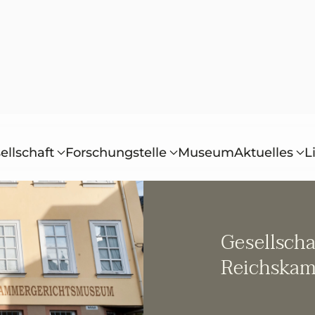
ellschaft
Forschungstelle
Museum
Aktuelles
L
Gesellscha
Reichskam