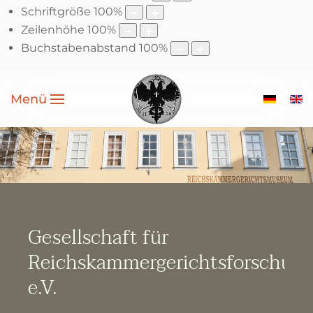
Schriftgröße
100
%
Zeilenhöhe
100
%
Buchstabenabstand
100
%
Menü
Gesellschaft für
Reichskammergerichtsforschun
e.V.