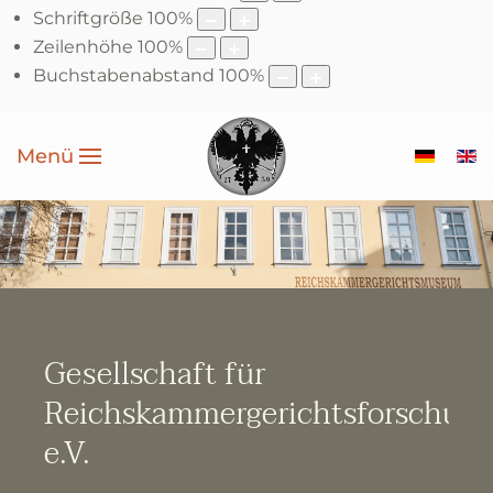
Schriftgröße
100
%
Zeilenhöhe
100
%
Buchstabenabstand
100
%
Menü
Gesellschaft für
Reichskammergerichtsforschun
e.V.