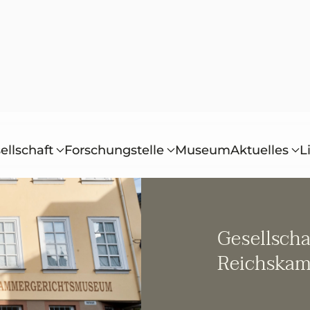
ellschaft
Forschungstelle
Museum
Aktuelles
L
Gesellscha
Reichskam