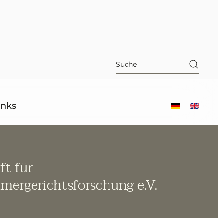
inks
ft für
mergerichtsforschung e.V.