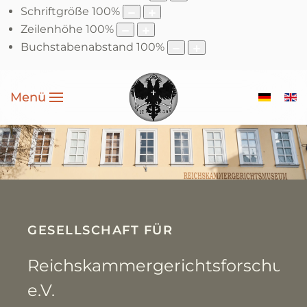
Schriftgröße
100
%
Zeilenhöhe
100
%
Buchstabenabstand
100
%
Menü
GESELLSCHAFT FÜR
Reichskammergerichtsforschung
e.V.