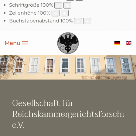
Schriftgröße
100
%
Zeilenhöhe
100
%
Buchstabenabstand
100
%
Menü
Gesellschaft für
Reichskammergerichtsforschun
e.V.